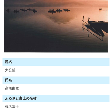
題名
大公望
氏名
高橋由雄
ふるさと富士の名称
榛名富士