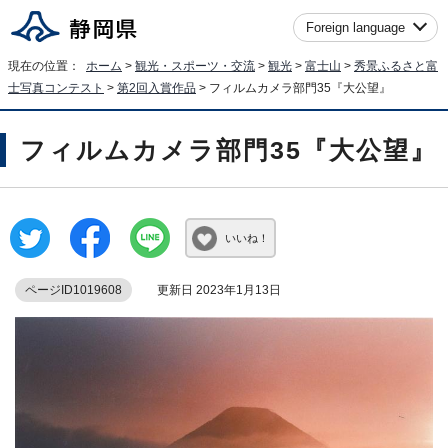
Foreign language
現在の位置：
ホーム
>
観光・スポーツ・交流
>
観光
>
富士山
>
秀景ふるさと富
士写真コンテスト
>
第2回入賞作品
> フィルムカメラ部門35『大公望』
フィルムカメラ部門35『大公望』
いいね！
ページID1019608
更新日 2023年1月13日