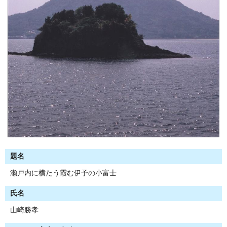
題名
瀬戸内に横たう霞む伊予の小富士
氏名
山崎勝孝