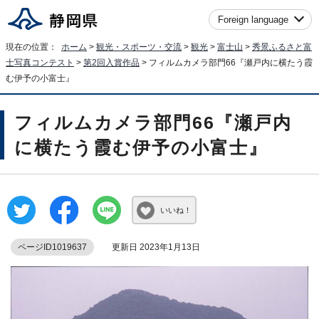
Foreign language
現在の位置：
ホーム
>
観光・スポーツ・交流
>
観光
>
富士山
>
秀景ふるさと富
士写真コンテスト
>
第2回入賞作品
> フィルムカメラ部門66『瀬戸内に横たう霞
む伊予の小富士』
フィルムカメラ部門66『瀬戸内
に横たう霞む伊予の小富士』
いいね！
ページID1019637
更新日 2023年1月13日