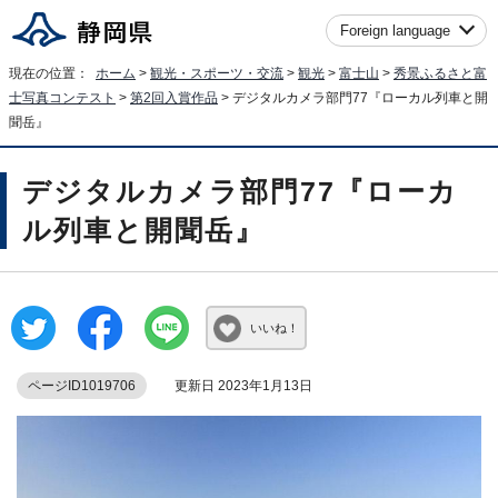
Foreign language
現在の位置：
ホーム
>
観光・スポーツ・交流
>
観光
>
富士山
>
秀景ふるさと富
士写真コンテスト
>
第2回入賞作品
> デジタルカメラ部門77『ローカル列車と開
聞岳』
デジタルカメラ部門77『ローカ
ル列車と開聞岳』
いいね！
ページID1019706
更新日 2023年1月13日