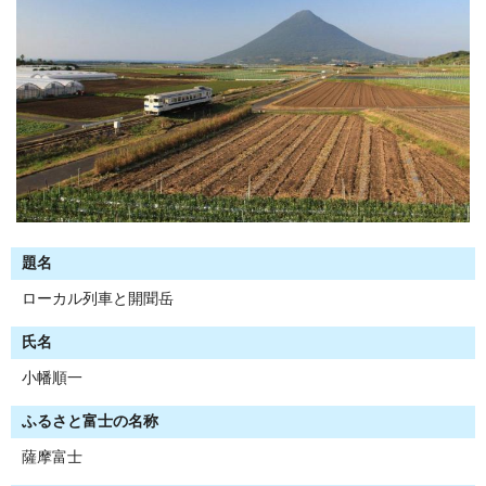
題名
ローカル列車と開聞岳
氏名
小幡順一
ふるさと富士の名称
薩摩富士