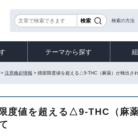
検索の方法
す
テーマから探す
>
注意喚起情報
> 残留限度値を超える△9-THC（麻薬）が検出さ
限度値を超える△9-THC（麻
て