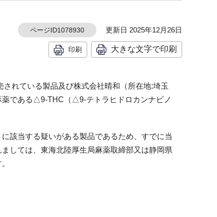
更新日 2025年12月26日
ページID1078930
大きな文字で印刷
印刷
売されている製品及び株式会社晴和（所在地:埼玉
である△9-THC（△9-テトラヒドロカンナビノ
薬」に該当する疑いがある製品であるため、すでに当
れましては、東海北陸厚生局麻薬取締部又は静岡県
す。