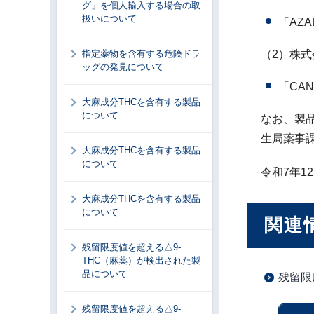
グ」を個人輸入する場合の取
扱いについて
「AZA
指定薬物を含有する危険ドラ
（2）株
ッグの発見について
「CAN
大麻成分THCを含有する製品
について
なお、製品
生局薬事課
大麻成分THCを含有する製品
について
令和7年
大麻成分THCを含有する製品
について
関連
残留限度値を超える△9-
THC（麻薬）が検出された製
品について
残留限
残留限度値を超える△9-