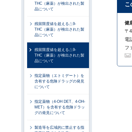
THC（麻薬）が検出された製
こ
品について
健
残留限度値を超える△9-
THC（麻薬）が検出された製
〒4
品について
電話
ファ
残留限度値を超える△9-
THC（麻薬）が検出された製
品について
指定薬物（エトミデート）を
含有する危険ドラッグの発見
について
指定薬物（4-OH DET、4-OH-
MET）を含有する危険ドラッ
グの発見について
製造等を広域的に禁止する指