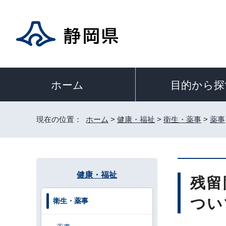
目的から探
ホーム
現在の位置：
ホーム
>
健康・福祉
>
衛生・薬事
>
薬事
健康・福祉
残留
つい
衛生・薬事