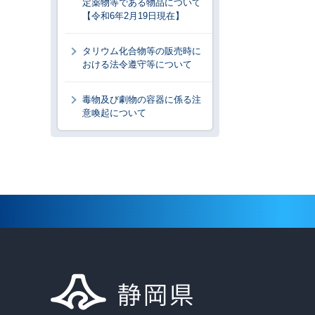
定薬物等である物品について
【令和6年2月19日現在】
タリウム化合物等の販売時に
おける法令遵守等について
毒物及び劇物の容器に係る注
意喚起について