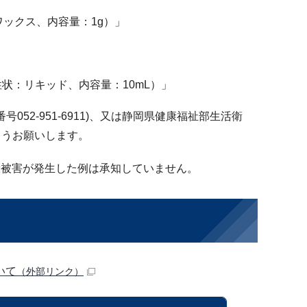
（性状：ワックス、内容量：1g）」
mg 配合（性状：リキッド、内容量：10mL）」
2-951-6911)、又は静岡県健康福祉部生活衛
うようお願いします。
康被害が発生した例は承知していません。
いて
（外部リンク）