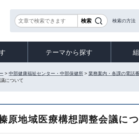
検索の方法
す
テーマから探す
ー
>
中部健康福祉センター・中部保健所
>
業務案内・各課の電話
会議について
榛原地域医療構想調整会議に