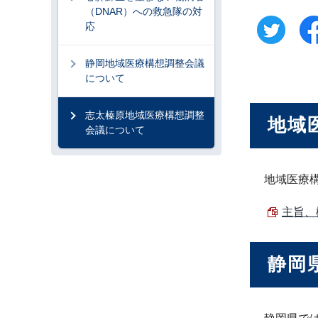
（DNAR）への救急隊の対
応
静岡地域医療構想調整会議
について
志太榛原地域医療構想調整
地域
会議について
地域医療
主旨、概
静岡