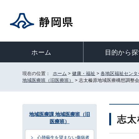
目的から探
ホーム
現在の位置：
ホーム
>
健康・福祉
>
各地区福祉センタ
地域医療班（旧医療班）
> 志太榛原地域医療構想調整
地域医療課 地域医療班（旧
志太
医療班）
心肺蘇生を望まない傷病者