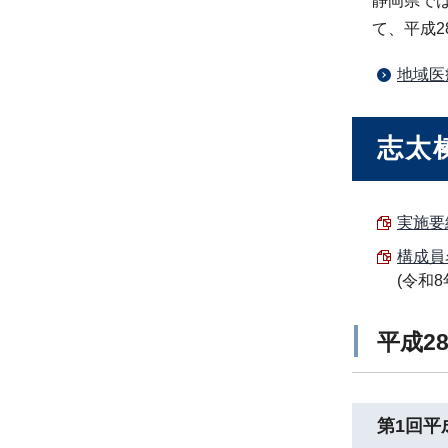
静岡県で
て、平成
地域医
志太
実施要綱
構成員名
(令和8
平成2
第1回平