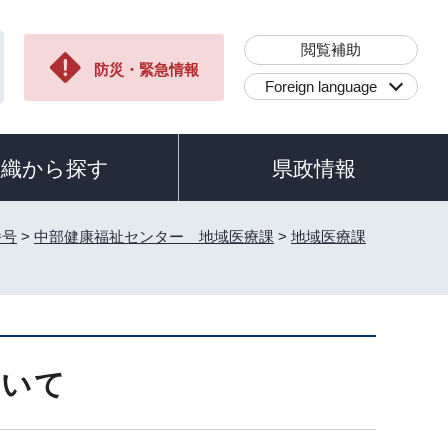
閲覧補助
防災・緊急情報
Foreign language
組織から探す
県政情報
番号
>
中部健康福祉センター 地域医療課
>
地域医療課
ついて