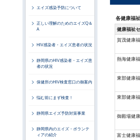
エイズ感染予防について
各健康福
正しい理解のためのエイズQ＆
健康福祉
A
賀茂健康
HIV感染者・エイズ患者の状況
熱海健康
静岡県のHIV感染者・エイズ患
者の状況
東部健康
保健所のHIV検査窓口の御案内
東部健康
悩む前にまず検査！
静岡県エイズ予防対策事業
御殿場健
静岡県内のエイズ・ボランテ
ィアの紹介
富士健康