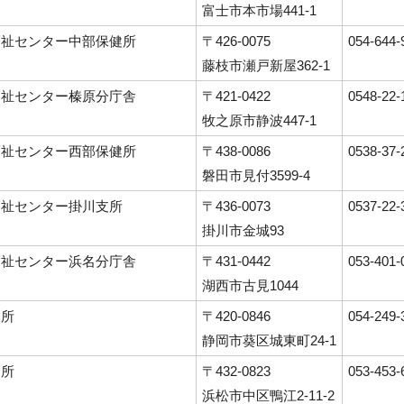
富士市本市場441-1
福祉センター中部保健所
〒426-0075
054-644-
藤枝市瀬戸新屋362-1
福祉センター榛原分庁舎
〒421-0422
0548-22-
牧之原市静波447-1
福祉センター西部保健所
〒438-0086
0538-37-
磐田市見付3599-4
福祉センター掛川支所
〒436-0073
0537-22-
掛川市金城93
福祉センター浜名分庁舎
〒431-0442
053-401-
湖西市古見1044
健所
〒420-0846
054-249-
静岡市葵区城東町24-1
健所
〒432-0823
053-453-
浜松市中区鴨江2-11-2