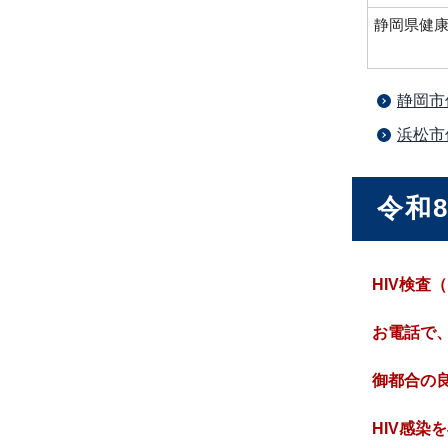
静岡県健
静岡市
浜松市
令和8
HIV検
お電話で
御都合の
HIV感