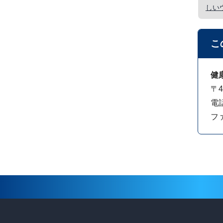
しい
こ
健
〒4
電話
ファ