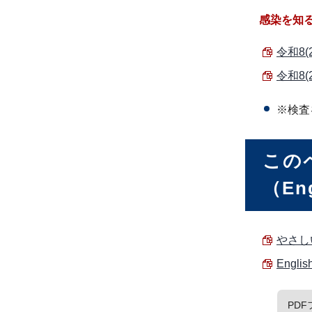
感染を知
令和8(
令和8(
※検査
この
（
En
やさしい
Englis
PD