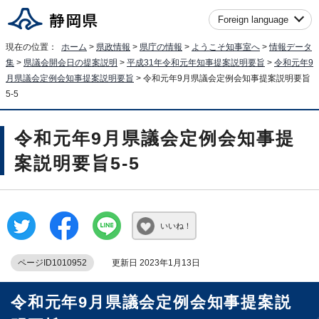
Foreign language
現在の位置：
ホーム
>
県政情報
>
県庁の情報
>
ようこそ知事室へ
>
情報データ
集
>
県議会開会日の提案説明
>
平成31年令和元年知事提案説明要旨
>
令和元年9
月県議会定例会知事提案説明要旨
> 令和元年9月県議会定例会知事提案説明要旨
5-5
令和元年9月県議会定例会知事提
案説明要旨5-5
いいね！
ページID1010952
更新日 2023年1月13日
令和元年9月県議会定例会知事提案説