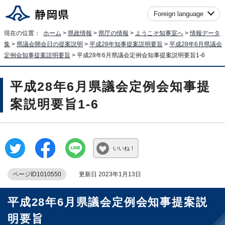
Foreign language
現在の位置：
ホーム
>
県政情報
>
県庁の情報
>
ようこそ知事室へ
>
情報データ
集
>
県議会開会日の提案説明
>
平成28年知事提案説明要旨
>
平成28年6月県議会
定例会知事提案説明要旨
> 平成28年6月県議会定例会知事提案説明要旨1-6
平成28年6月県議会定例会知事提
案説明要旨1-6
いいね！
ページID1010550
更新日 2023年1月13日
平成28年6月県議会定例会知事提案説
明要旨