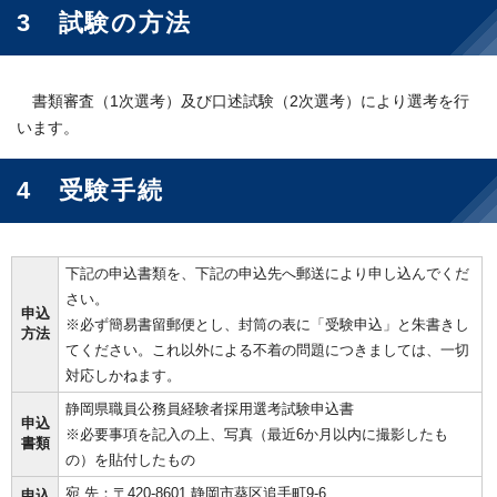
3 試験の方法
書類審査（1次選考）及び口述試験（2次選考）により選考を行
います。
4 受験手続
下記の申込書類を、下記の申込先へ郵送により申し込んでくだ
さい。
申込
※必ず簡易書留郵便とし、封筒の表に「受験申込」と朱書きし
方法
てください。これ以外による不着の問題につきましては、一切
対応しかねます。
静岡県職員公務員経験者採用選考試験申込書
申込
※必要事項を記入の上、写真（最近6か月以内に撮影したも
書類
の）を貼付したもの
宛 先：〒420-8601 静岡市葵区追手町9-6
申込