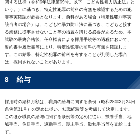
関する法律（令和6年法律第69号。以下「こども性暴力防止法」と
いう。）に基づき、特定性犯罪の前科の有無を確認するための犯
罪事実確認が必要となります。前科がある場合（特定性犯罪事実
該当者の場合）は、こども性暴力防止法に基づき、こどもと接す
る業務に従事させないこと等の措置を講じる必要があるため、本
試験の最終合格後、任命権者による採用手続等の過程において、
誓約書や履歴書等により、特定性犯罪の前科の有無を確認しま
す。この結果、特定性犯罪の前科を有することが判明した場合
は、採用されないことがあります。
8 給与
採用時の給料月額は、職員の給与に関する条例（昭和28年3月24日
条例第31号）の定めに従い、知識経験等を考慮して決定します。
このほか職員の給与に関する条例等の定めに従い、扶養手当、地
域手当、住居手当、通勤手当、期末手当、勤勉手当等を支給しま
す。