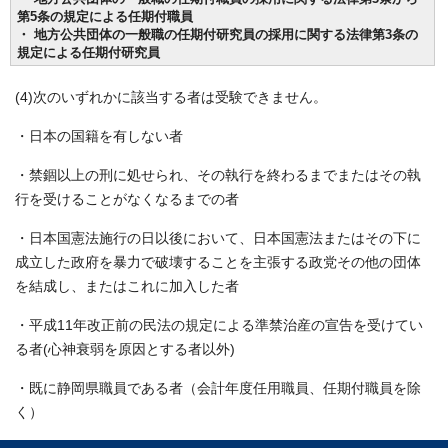
第5条の規定による任期付職員
・ 地方公共団体の一般職の任期付研究員の採用に関する法律第3条の
規定による任期付研究員
(4)次のいずれかに該当する者は受験できません。
・日本の国籍を有しない者
・禁錮以上の刑に処せられ、その執行を終わるまでまたはその執
行を受けることがなくなるまでの者
・日本国憲法施行の日以後において、日本国憲法またはその下に
成立した政府を暴力で破壊することを主張する政党その他の団体
を結成し、またはこれに加入した者
・平成11年改正前の民法の規定による準禁治産の宣告を受けてい
る者(心神衰弱を原因とする者以外)
・既に静岡県職員である者（会計年度任用職員、任期付職員を除
く）