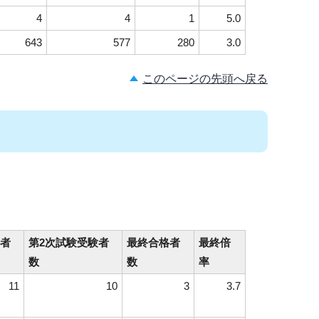
4
4
1
5.0
643
577
280
3.0
このページの先頭へ戻る
）
格者
第2次試験受験者
最終合格者
最終倍
数
数
率
11
10
3
3.7