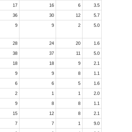
17
16
6
3.5
36
30
12
5.7
9
9
2
5.0
28
24
20
1.6
38
37
11
5.0
18
18
9
2.1
9
9
8
1.1
6
6
5
1.6
2
1
1
2.0
9
8
8
1.1
15
12
8
2.1
7
7
1
9.0