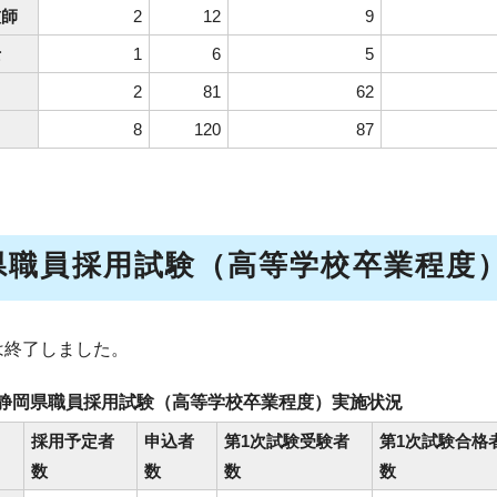
技師
2
12
9
士
1
6
5
2
81
62
8
120
87
県職員採用試験（高等学校卒業程度
は終了しました。
度静岡県職員採用試験（高等学校卒業程度）実施状況
採用予定者
申込者
第1次試験受験者
第1次試験合格
数
数
数
数