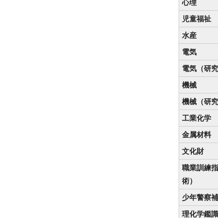
心理
児童福祉
水産
電気
電気（研
機械
機械（研
工業化学
金属材料
文化財
職業訓練
術）
少年警察
理化学鑑