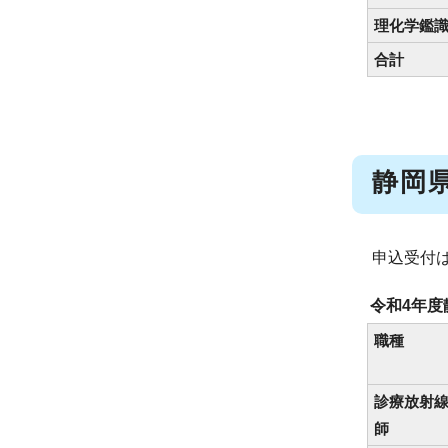
理化学鑑
合計
静岡
申込受付
令和4年
職種
診療放射
師