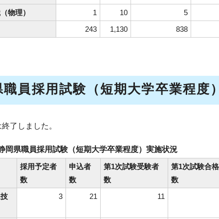
識（物理）
1
10
5
243
1,130
838
県職員採用試験（短期大学卒業程度
は終了しました。
度静岡県職員採用試験（短期大学卒業程度）実施状況
採用予定者
申込者
第1次試験受験者
第1次試験合
数
数
数
数
線技
3
21
11