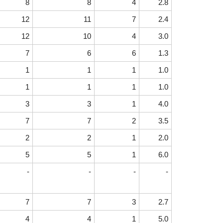
8
8
4
2.8
12
11
7
2.4
12
10
4
3.0
7
6
6
1.3
1
1
1
1.0
1
1
1
1.0
3
3
1
4.0
7
7
2
3.5
2
2
1
2.0
5
5
1
6.0
-
-
-
-
7
7
3
2.7
4
4
1
5.0