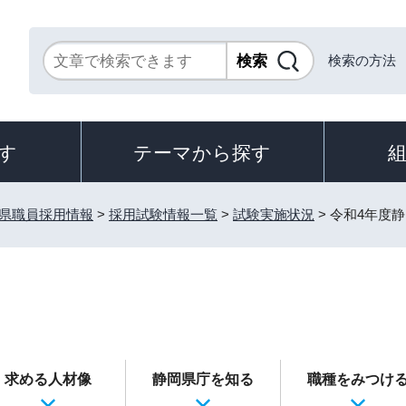
検索の方法
す
テーマから探す
県職員採用情報
>
採用試験情報一覧
>
試験実施状況
> 令和4年度
求める人材像
静岡県庁を知る
職種をみつけ