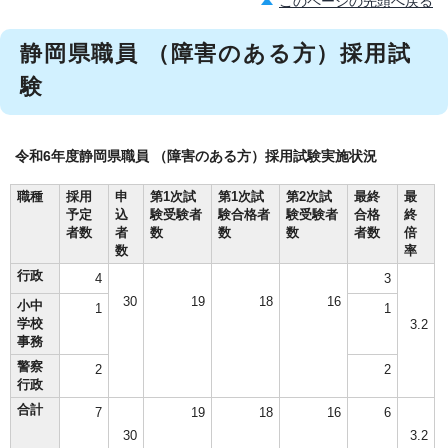
このページの先頭へ戻る
静岡県職員 （障害のある方）採用試
験
令和6年度静岡県職員 （障害のある方）採用試験実施状況
職種
採用
申
第1次試
第1次試
第2次試
最終
最
予定
込
験受験者
験合格者
験受験者
合格
終
者数
者
数
数
数
者数
倍
数
率
行政
4
3
30
19
18
16
小中
1
1
学校
3.2
事務
警察
2
2
行政
合計
7
19
18
16
6
30
3.2