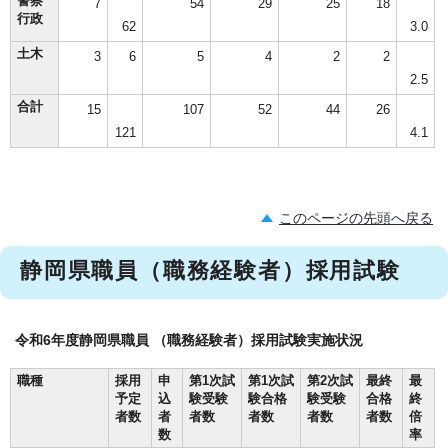
警察
7
54
29
25
18
行政
62
3.0
土木
3
6
5
4
2
2
2.5
合計
15
107
52
44
26
121
4.1
このページの先頭へ戻る
静岡県職員（職務経験者）採用試験
令和6年度静岡県職員 （職務経験者）採用試験実施状況
職種
採用
申
第1次試
第1次試
第2次試
最終
最
予定
込
験受験
験合格
験受験
合格
終
者数
者
者数
者数
者数
者数
倍
数
率