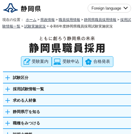
Foreign language
現在の位置：
ホーム
>
県政情報
>
職員採用情報
>
静岡県職員採用情報
>
採用試
験情報一覧
>
試験実施状況
> 令和6年度静岡県職員採用試験実施状況
受験案内
受験申込
合格発表
試験区分
採用試験情報一覧
求める人材像
静岡県庁を知る
職種をみつける