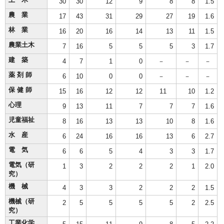
30
30
12
9
8
8
1.5
農 業
17
43
31
29
27
19
1.6
林 業
16
20
16
14
13
11
1.5
農業土木
7
16
5
5
5
3
1.7
建 築
4
7
1
0
－
－
－
薬 剤 師
6
10
0
0
－
－
－
保 健 師
15
16
12
12
11
10
1.2
心理
9
13
11
7
7
7
1.6
児童福祉
8
16
13
13
10
8
1.6
水 産
6
24
16
16
13
6
2.7
電 気
6
6
5
4
3
3
1.7
電気（研
1
3
2
2
2
1
2.0
究）
機 械
4
3
3
2
2
2
1.5
機械（研
2
5
5
5
5
2
2.5
究）
工業化学