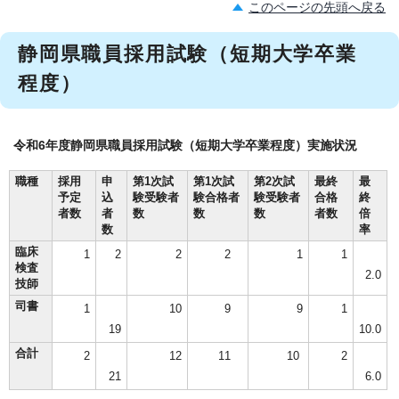
このページの先頭へ戻る
静岡県職員採用試験（短期大学卒業
程度）
令和6年度静岡県職員採用試験（短期大学卒業程度）実施状況
職種
採用
申
第1次試
第1次試
第2次試
最終
最
予定
込
験受験者
験合格者
験受験者
合格
終
者数
者
数
数
数
者数
倍
数
率
臨床
1
2
2
2
1
1
検査
2.0
技師
司書
1
10
9
9
1
19
10.0
合計
2
12
11
10
2
21
6.0