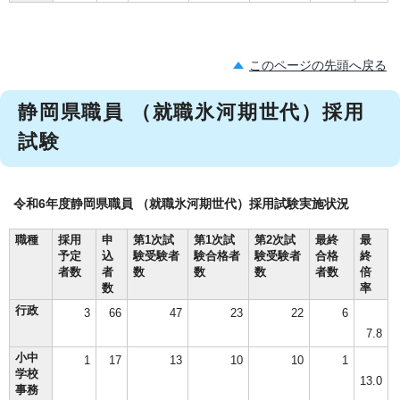
このページの先頭へ戻る
静岡県職員 （就職氷河期世代）採用
試験
令和6年度静岡県職員 （就職氷河期世代）採用試験実施状況
職種
採用
申
第1次試
第1次試
第2次試
最終
最
予定
込
験受験者
験合格者
験受験者
合格
終
者数
者
数
数
数
者数
倍
数
率
行政
3
66
47
23
22
6
7.8
小中
1
17
13
10
10
1
学校
13.0
事務