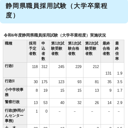
静岡県職員採用試験（大学卒業程
度）
令和6年度静岡県職員採用試験（大学卒業程度）実施状況
職種
採用
申
第1次試
第1次試
第2次試
最終
最
予定
込
験受験
験合格
験受験
合格
終
者数
者
者数
者数
者数
者数
倍
数
率
行政I
118
312
245
229
212
131
1.9
行政II
30
175
123
93
81
35
3.5
小中学校事
8
19
15
15
13
9
1.7
務
警察行政
13
53
40
32
26
14
2.9
行政(静岡が
1
0
－
－
－
－
－
んセンター
事務)
土 木