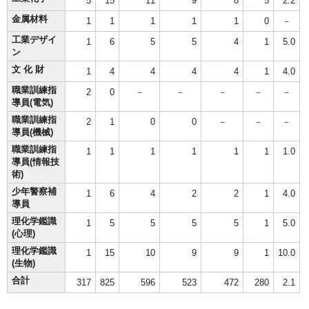
5
15
11
9
8
5
2.2
金属材料
1
1
1
1
1
0
－
工業デザイ
1
6
5
5
4
1
5.0
ン
文 化 財
1
4
4
4
4
1
4.0
職業訓練指
2
0
－
－
－
－
－
導員(電気)
職業訓練指
2
1
0
0
－
－
－
導員(機械)
職業訓練指
1
1
1
1
1
1
1.0
導員(情報技
術)
少年警察補
1
6
4
2
2
1
4.0
導員
理化学鑑識
1
5
5
5
5
1
5.0
(心理)
理化学鑑識
1
15
10
9
9
1
10.0
(生物)
合計
317
825
596
523
472
280
2.1