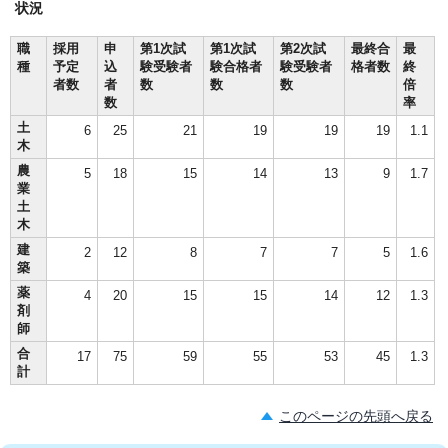
状況
職
採用
申
第1次試
第1次試
第2次試
最終合
最
種
予定
込
験受験者
験合格者
験受験者
格者数
終
者数
者
数
数
数
倍
数
率
土
6
25
21
19
19
19
1.1
木
農
5
18
15
14
13
9
1.7
業
土
木
建
2
12
8
7
7
5
1.6
築
薬
4
20
15
15
14
12
1.3
剤
師
合
17
75
59
55
53
45
1.3
計
このページの先頭へ戻る