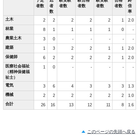
予定
込
験受験
験合格
験受験
合格
終
者数
者
者数
者数
者数
者数
倍
数
率
土木
2
2
2
2
2
1
2.0
林業
8
1
1
1
1
0
-
農業土木
3
0
-
-
-
-
-
建築
1
3
2
2
1
1
2.0
保健師
6
2
2
2
2
1
2.0
医療社会福祉
1
0
-
-
-
-
-
（精神保健福
祉士）
電気
3
6
4
3
3
3
1.3
機械
2
2
2
2
2
2
1.0
合計
26
16
13
12
11
8
1.6
このページの先頭へ戻る