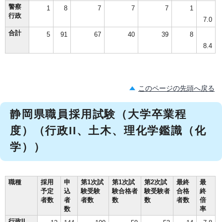
警察
1
8
7
7
7
1
行政
7.0
合計
5
91
67
40
39
8
8.4
このページの先頭へ戻る
静岡県職員採用試験（大学卒業程
度）（行政II、土木、理化学鑑識（化
学））
職種
採用
申
第1次試
第1次試
第2次試
最終
最
予定
込
験受験
験合格者
験受験者
合格
終
者数
者
者数
数
数
者数
倍
数
率
行政II