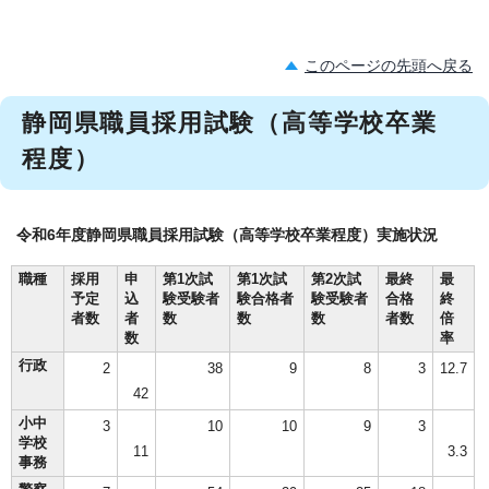
このページの先頭へ戻る
静岡県職員採用試験（高等学校卒業
程度）
令和6年度静岡県職員採用試験（高等学校卒業程度）実施状況
職種
採用
申
第1次試
第1次試
第2次試
最終
最
予定
込
験受験者
験合格者
験受験者
合格
終
者数
者
数
数
数
者数
倍
数
率
行政
2
38
9
8
3
12.7
42
小中
3
10
10
9
3
学校
11
3.3
事務