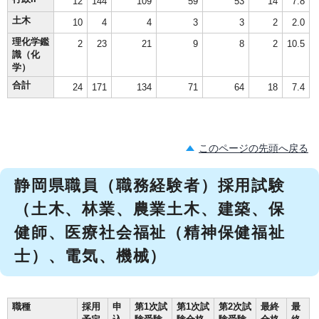
12
144
109
59
53
14
7.8
土木
10
4
4
3
3
2
2.0
理化学鑑
2
23
21
9
8
2
10.5
識（化
学）
合計
24
171
134
71
64
18
7.4
このページの先頭へ戻る
静岡県職員（職務経験者）採用試験
（土木、林業、農業土木、建築、保
健師、医療社会福祉（精神保健福祉
士）、電気、機械）
職種
採用
申
第1次試
第1次試
第2次試
最終
最