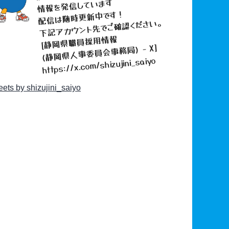
情報を発信しています
配信は随時更新中です！
下記アカウント先でご確認ください。
[静岡県職員採用情報
(静岡県人事委員会事務局) - X]
https://x.com/shizujini_saiyo
ets by shizujini_saiyo