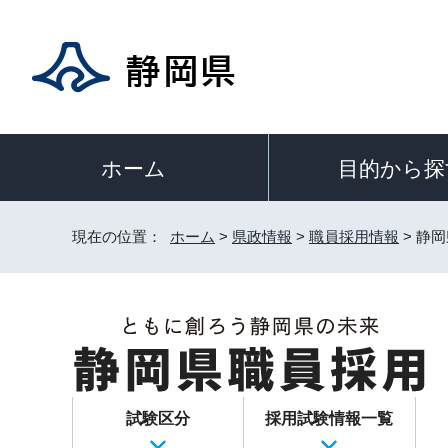
目的から探
ホーム
現在の位置：
ホーム
>
県政情報
>
職員採用情報
> 静
試験区分
採用試験情報一覧