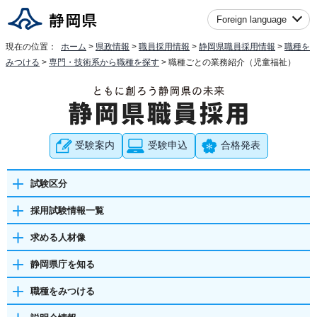
Foreign language
現在の位置：
ホーム
>
県政情報
>
職員採用情報
>
静岡県職員採用情報
>
職種を
みつける
>
専門・技術系から職種を探す
> 職種ごとの業務紹介（児童福祉）
受験案内
受験申込
合格発表
試験区分
採用試験情報一覧
求める人材像
静岡県庁を知る
職種をみつける