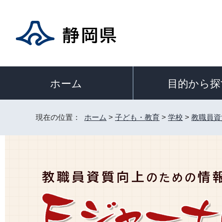
目的から探
ホーム
現在の位置：
ホーム
>
子ども・教育
>
学校
>
教職員資