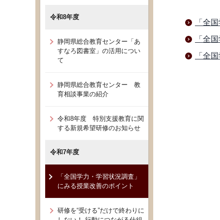
令和8年度
「全国
「全国
静岡県総合教育センター「あ
すなろ図書室」の活用につい
「全国
て
静岡県総合教育センター 教
育相談事業の紹介
令和8年度 特別支援教育に関
する新規希望研修のお知らせ
令和7年度
「全国学力・学習状況調査」
にみる授業改善のポイント
研修を“受ける”だけで終わりに
しない！ 行動につながる仕組