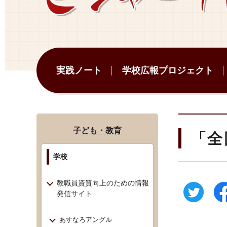
実践ノート
学校広報プロジェクト
子ども・教育
「全
学校
教職員資質向上のための情報
発信サイト
あすなろアングル