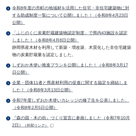
令和8年度の市町の地域材を活用した住宅・非住宅建築物に対
する助成制度一覧について公開しました！（令和8年4月23日
公開）
「ふじのくに炭素貯蔵建築物認定制度」で県内43施設を認定
しました！（令和8年4月8日公開）
静岡県産木材を利用して新築・増改築、木質化した非住宅建築
物の炭素貯蔵量を認定しました。
しずおか木使い推進プランを公開しました！（令和8年3月17
日公開）
企業・団体11者と県産材利用の促進に関する協定を締結しま
した！（令和8年3月13日公開）
令和7年度しずおか木使いカレッジの修了生を公表しました。
（令和8年2月5日公開）
『森の国・木の街』づくり宣言に参画しました（令和7年10月
2日）
（外部リンク）