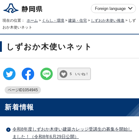
Foreign language
現在の位置：
ホーム
>
くらし・環境
>
建築・住宅
>
しずおか木使い推進
> しず
おか木使いネット
しずおか木使いネット
5 いいね！
ページID1054945
新着情報
令和8年度しずおか木使い建築カレッジ受講生の募集を開始し
ました！（令和8年6月29日公開）