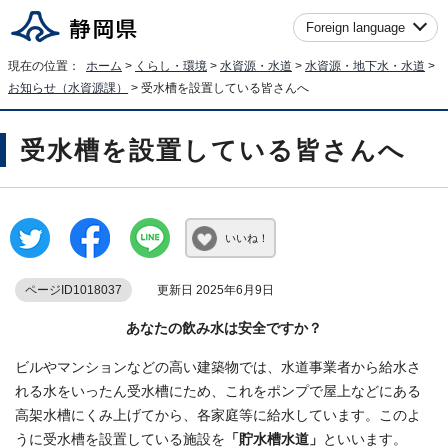
Foreign language
現在の位置：
ホーム
>
くらし・環境
>
水資源・水道
>
水資源・地下水・水道
>
お知らせ（水資源課）
> 受水槽を設置している皆さんへ
受水槽を設置している皆さんへ
いいね！
ページID1018037
更新日 2025年6月9日
あなたの飲み水は安全ですか？
ビルやマンションなどの高い建築物では、水道事業者から給水さ
れる水をいったん受水槽にため、これをポンプで屋上などにある
高架水槽にくみ上げてから、各家庭等に給水しています。このよ
うに受水槽を設置している施設を
「貯水槽水道」
といいます。