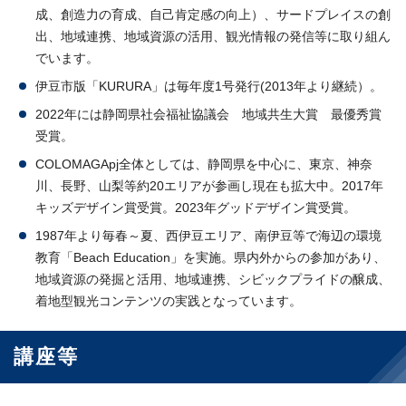
成、創造力の育成、自己肯定感の向上）、サードプレイスの創
出、地域連携、地域資源の活用、観光情報の発信等に取り組ん
でいます。
伊豆市版「KURURA」は毎年度1号発行(2013年より継続）。
2022年には静岡県社会福祉協議会 地域共生大賞 最優秀賞
受賞。
COLOMAGApj全体としては、静岡県を中心に、東京、神奈
川、長野、山梨等約20エリアが参画し現在も拡大中。2017年
キッズデザイン賞受賞。2023年グッドデザイン賞受賞。
1987年より毎春～夏、西伊豆エリア、南伊豆等で海辺の環境
教育「Beach Education」を実施。県内外からの参加があり、
地域資源の発掘と活用、地域連携、シビックプライドの醸成、
着地型観光コンテンツの実践となっています。
講座等