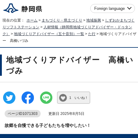
Foreign language
現在の位置：
ホーム
>
まちづくり・県土づくり
>
地域振興
>
しずおかまちづく
りソフトステーション
>
人材情報（静岡県地域づくりアドバイザー・ドゥタン
ク）
>
地域づくりアドバイザー（五十音別）一覧
>
た行
> 地域づくりアドバイザ
ー 高橋いづみ
地域づくりアドバイザー 高橋い
づみ
1 いいね！
ページID1071303
更新日 2025年8月5日
故郷を自慢できる子どもたちを増やしたい！