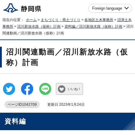
Foreign language
現在の位置：
ホーム
>
まちづくり・県土づくり
>
各地区土木事務所
>
沼津土木
事務所
>
沼川新放水路（仮称）計画
>
資料編／沼川新放水路（仮称）計画
> 沼川
関連動画／沼川新放水路（仮称）計画
沼川関連動画／沼川新放水路（仮
称）計画
いいね！
ページID1042709
更新日 2023年1月24日
資料編