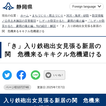
Foreign language
現在の位置：
ホーム
>
まちづくり・県土づくり
>
河川・海岸・砂防
>
防災情報
／公共土木施設の災害復旧
>
しぞ～か防災かるた 豪雨の備え編
>
「しぞ～か防
災かるた 豪雨の備え編」句の紹介・解説
> 「き」入り鉄砲出女見張る新居の
関 危機来るキキクル危機避ける
「き」入り鉄砲出女見張る新居の
関 危機来るキキクル危機避ける
いいね！
ページID1072746
更新日 2025年7月7日
入り鉄砲出女見張る新居の関 危機来