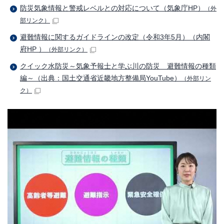
防災気象情報と警戒レベルとの対応について（気象庁HP）
（外
部リンク）
避難情報に関するガイドラインの改定（令和3年5月）（内閣
府HP ）
（外部リンク）
クイック水防災～気象予報士と学ぶ川の防災 避難情報の種類
編～（出典：国土交通省近畿地方整備局YouTube）
（外部リン
ク）