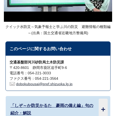
クイック水防災～気象予報士と学ぶ川の防災 避難情報の種類編
～(出典：国土交通省近畿地方整備局)
このページに関する
お問い合わせ
交通基盤部河川砂防局土木防災課
〒420-8601 静岡市葵区追手町9-6
電話番号：054-221-3033
ファクス番号：054-221-3564
dobokubousai@pref.shizuoka.lg.jp
「しぞ～か防災かるた 豪雨の備え編」句の
紹介・解説