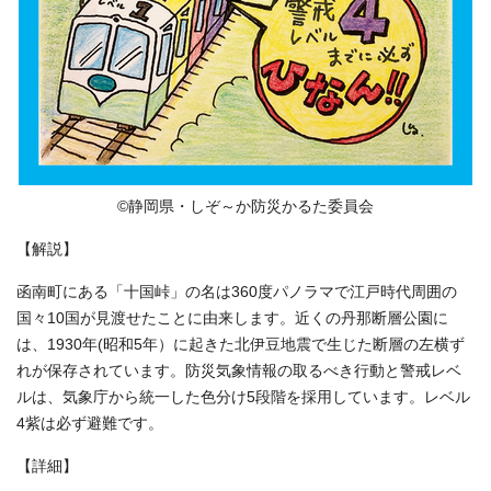
©静岡県・しぞ～か防災かるた委員会
【解説】
函南町にある「十国峠」の名は360度パノラマで江戸時代周囲の
国々10国が見渡せたことに由来します。近くの丹那断層公園に
は、1930年(昭和5年）に起きた北伊豆地震で生じた断層の左横ず
れが保存されています。防災気象情報の取るべき行動と警戒レベ
ルは、気象庁から統一した色分け5段階を採用しています。レベル
4紫は必ず避難です。
【詳細】