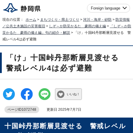
Foreign language
現在の位置：
ホーム
>
まちづくり・県土づくり
>
河川・海岸・砂防
>
防災情報
／公共土木施設の災害復旧
>
しぞ～か防災かるた 豪雨の備え編
>
「しぞ～か防
災かるた 豪雨の備え編」句の紹介・解説
> 「け」十国峠丹那断層見渡せる 警
戒レベル4は必ず避難
「け」十国峠丹那断層見渡せる
警戒レベル4は必ず避難
いいね！
ページID1072748
更新日 2025年7月7日
十国峠丹那断層見渡せる 警戒レベル