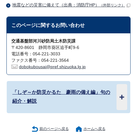
地震などの災害に備えて（出典：消防庁HP）
（外部リンク）
このページに関する
お問い合わせ
交通基盤部河川砂防局土木防災課
〒420-8601 静岡市葵区追手町9-6
電話番号：054-221-3033
ファクス番号：054-221-3564
dobokubousai@pref.shizuoka.lg.jp
「しぞ～か防災かるた 豪雨の備え編」句の
紹介・解説
前のページへ戻る
ホームへ戻る