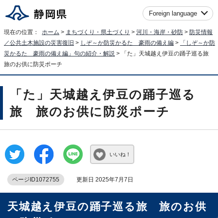
Foreign language
現在の位置：
ホーム
>
まちづくり・県土づくり
>
河川・海岸・砂防
>
防災情報
／公共土木施設の災害復旧
>
しぞ～か防災かるた 豪雨の備え編
>
「しぞ～か防
災かるた 豪雨の備え編」句の紹介・解説
> 「た」天城越え伊豆の踊子巡る旅
旅のお供に防災ポーチ
「た」天城越え伊豆の踊子巡る
旅 旅のお供に防災ポーチ
いいね！
ページID1072755
更新日 2025年7月7日
天城越え伊豆の踊子巡る旅 旅のお供