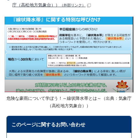
庁（高松地方気象台））
（外部リンク）
危険な豪雨について学ぼう！～線状降水帯とは～（出典：気象庁
（高松地方気象台））
このページに関する
お問い合わせ