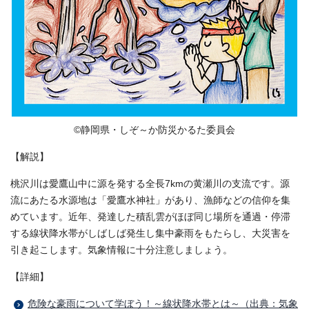
©静岡県・しぞ～か防災かるた委員会
【解説】
桃沢川は愛鷹山中に源を発する全長7kmの黄瀬川の支流です。源
流にあたる水源地は「愛鷹水神社」があり、漁師などの信仰を集
めています。近年、発達した積乱雲がほぼ同じ場所を通過・停滞
する線状降水帯がしばしば発生し集中豪雨をもたらし、大災害を
引き起こします。気象情報に十分注意しましょう。
【詳細】
危険な豪雨について学ぼう！～線状降水帯とは～（出典：気象