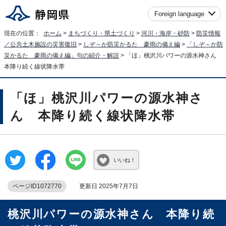
Foreign language
現在の位置：
ホーム
>
まちづくり・県土づくり
>
河川・海岸・砂防
>
防災情報
／公共土木施設の災害復旧
>
しぞ～か防災かるた 豪雨の備え編
>
「しぞ～か防
災かるた 豪雨の備え編」句の紹介・解説
> 「ほ」桃沢川パワーの源水神さん
本降り続く線状降水帯
「ほ」桃沢川パワーの源水神さ
ん 本降り続く線状降水帯
いいね！
ページID1072770
更新日 2025年7月7日
桃沢川パワーの源水神さん 本降り続