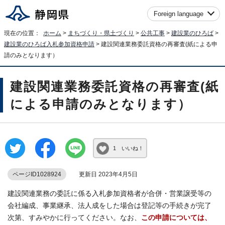
Foreign language
現在の位置：
ホーム
>
まちづくり・県土づくり
>
公共工事
>
建設業のひろば
>
建設業のひろば入札参加資格申請
> 建設関連業務委託資格の再審査(紙による申
請のみとなります）
建設関連業務委託資格の再審査(紙
による申請のみとなります）
1 いいね！
ページID1028924
更新日 2023年4月5日
建設関連業務の委託に係る入札参加資格者が合併・営業譲受等の
会社編成、事業継承、法人成をした場合は登記等の手続きが完了
次第、すみやかに行ってください。なお、
この申請については、