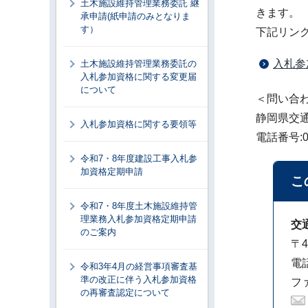
土木施設維持管理業務委託 継
きます。
承申請(紙申請のみとなりま
す）
下記リン
入札参
土木施設維持管理業務委託の
入札参加資格に関する変更届
について
＜問い合
静岡県交
入札参加資格に関する要領等
電話番号:05
令和7・8年度建設工事入札参
加資格定期申請
こ
令和7・8年度土木施設維持管
理業務入札参加資格定期申請
交
のご案内
〒4
電話
令和3年4月の経営事項審査基
準の改正に伴う入札参加資格
ファ
の再審査認定について