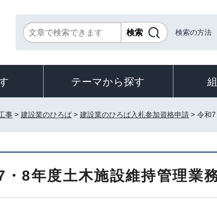
検索の方法
す
テーマから探す
工事
>
建設業のひろば
>
建設業のひろば入札参加資格申請
> 令和
7・8年度土木施設維持管理業