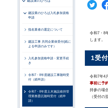
建設業のひろば
建設業のひろば入札参加資格
申請
指名業者の選定について
令和7・
します。
建設工事 共同企業体受付(紙に
よる申請のみです）
1受
入札参加資格申請・変更手続
き
令和7・8年度建設工事随時受
令和7年4
付（紙申請）
事前に予
持参の場
令和7・8年度土木施設維持管
理業務委託随時受付（紙申
（受付の
請）