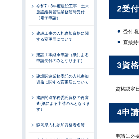
令和7・8年度建設工事・土木
2受
施設維持管理業務随時受付
（電子申請）
受付場
建設工事の入札参加資格に関
する変更届について
直接持
建設工事継承申請（紙による
申請受付のみとなります）
3資
建設関連業務委託の入札参加
資格に関する変更届について
資格認定日
建設関連業務委託資格の再審
査(紙による申請のみとなりま
す）
4申
静岡県入札参加資格者名簿
申請に必