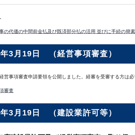
へ
事の代価の中間前金払及び既済部分払の活用 並びに手続の簡素化・
2年3月19日 （経営事項審査）
度経営事項審査申請要領を公開しました。経審を受審する方は必
項審査
2年3月19日 （建設業許可等）