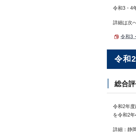
令和3・
詳細は次
令和3
令和
総合評
令和2年
を令和2年
詳細：静