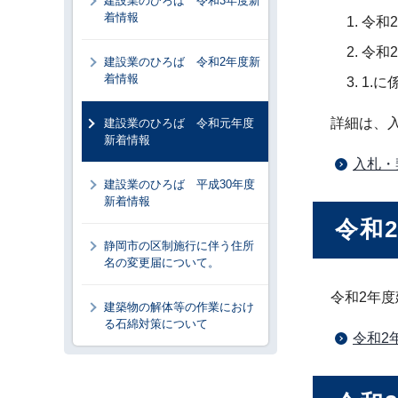
建設業のひろば 令和3年度新
着情報
令和
令和
建設業のひろば 令和2年度新
着情報
1.
詳細は、
建設業のひろば 令和元年度
新着情報
入札・
建設業のひろば 平成30年度
新着情報
令和
静岡市の区制施行に伴う住所
名の変更届について。
令和2年
建築物の解体等の作業におけ
る石綿対策について
令和2