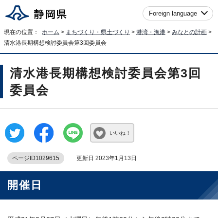
Foreign language
現在の位置：
ホーム
>
まちづくり・県土づくり
>
港湾・漁港
>
みなとの計画
>
清水港長期構想検討委員会第3回委員会
清水港長期構想検討委員会第3回
委員会
いいね！
ページID1029615
更新日 2023年1月13日
開催日