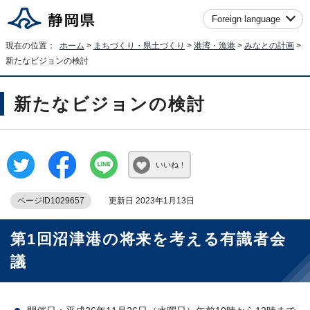
Foreign language
現在の位置：
ホーム
>
まちづくり・県土づくり
>
港湾・漁港
>
みなとの計画
>
新たなビジョンの検討
新たなビジョンの検討
いいね！
ページID1029657
更新日 2023年1月13日
第1回沼津港の将来を考える有識者会
議