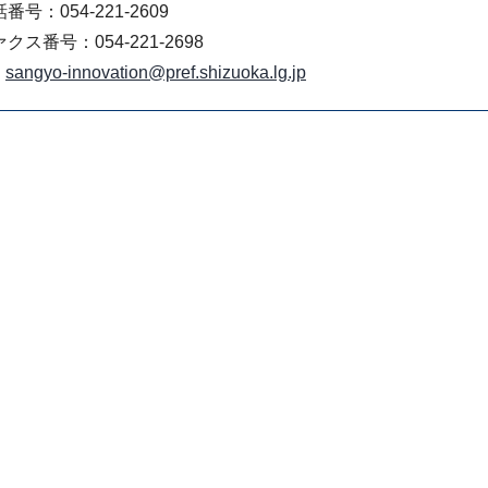
番号：054-221-2609
クス番号：054-221-2698
sangyo-innovation@pref.shizuoka.lg.jp