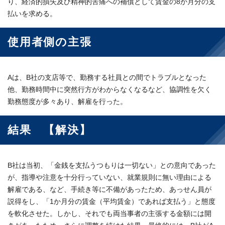
り、経済的損失及び精神的苦痛への補償として賃金の8か月分の支
払いを求める。
使用者側の主張
Aは、B社の支店等で、勤務する社員との間でトラブルとなった
他、勤務時間中に突然行方がわからなくなるなど、協調性を欠く
勤務態度が多々あり、解雇を行った。
結果 【解決】
B社は当初、「金銭を支払うつもりは一切ない」との意向であった
が、指導や注意を十分行っていない、就業規則に無い理由による
解雇である、など、手続き等に不備があったため、あっせん員が
説得をし、「1か月分の賃金（平均賃金）であれば支払う」と態度
を軟化させた。しかし、それでも両当事者の主張する金額には開