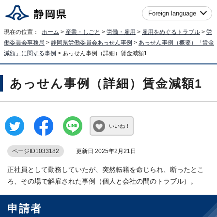
Foreign language
現在の位置：
ホーム
>
産業・しごと
>
労働・雇用
>
雇用をめぐるトラブル
>
労
働委員会事務局
>
静岡県労働委員会あっせん事例
>
あっせん事例（概要）「賃金
減額」に関する事例
> あっせん事例（詳細）賃金減額1
あっせん事例（詳細）賃金減額1
いいね！
ページID1033182
更新日 2025年2月21日
正社員として勤務していたが、突然転籍を命じられ、断ったとこ
ろ、その場で解雇された事例（個人と会社の間のトラブル）。
申請者