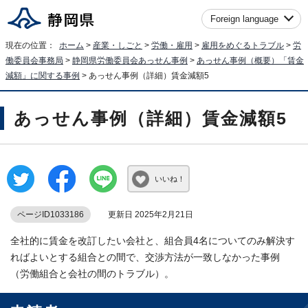
Foreign language
現在の位置：
ホーム
>
産業・しごと
>
労働・雇用
>
雇用をめぐるトラブル
>
労
働委員会事務局
>
静岡県労働委員会あっせん事例
>
あっせん事例（概要）「賃金
減額」に関する事例
> あっせん事例（詳細）賃金減額5
あっせん事例（詳細）賃金減額5
いいね！
ページID1033186
更新日 2025年2月21日
全社的に賃金を改訂したい会社と、組合員4名についてのみ解決す
ればよいとする組合との間で、交渉方法が一致しなかった事例
（労働組合と会社の間のトラブル）。