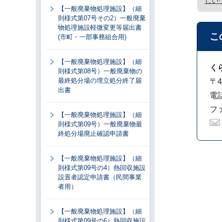
しい
【一般廃棄物処理施設】（細
則様式第07号その2）一般廃棄
物処理施設軽微変更等届出書
こ
(市町・一部事務組合用)
【一般廃棄物処理施設】（細
く
則様式第08号）一般廃棄物の
最終処分場の埋立処分終了届
〒4
出書
電話
ファ
【一般廃棄物処理施設】（細
則様式第09号）一般廃棄物最
終処分場廃止確認申請書
【一般廃棄物処理施設】（細
則様式第09号の4）熱回収施設
設置者認定申請書（民間事業
者用）
【一般廃棄物処理施設】（細
則様式第09号の6）熱回収施設