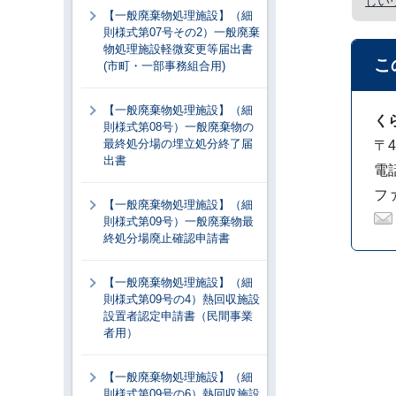
しい
【一般廃棄物処理施設】（細
則様式第07号その2）一般廃棄
物処理施設軽微変更等届出書
こ
(市町・一部事務組合用)
【一般廃棄物処理施設】（細
く
則様式第08号）一般廃棄物の
最終処分場の埋立処分終了届
〒4
出書
電話
ファ
【一般廃棄物処理施設】（細
則様式第09号）一般廃棄物最
終処分場廃止確認申請書
【一般廃棄物処理施設】（細
則様式第09号の4）熱回収施設
設置者認定申請書（民間事業
者用）
【一般廃棄物処理施設】（細
則様式第09号の6）熱回収施設