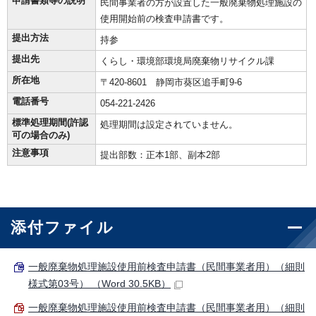
申請書類等の説明
民間事業者の方が設置した一般廃棄物処理施設の
使用開始前の検査申請書です。
提出方法
持参
提出先
くらし・環境部環境局廃棄物リサイクル課
所在地
〒420-8601 静岡市葵区追手町9-6
電話番号
054-221-2426
標準処理期間(許認
処理期間は設定されていません。
可の場合のみ)
注意事項
提出部数：正本1部、副本2部
添付ファイル
一般廃棄物処理施設使用前検査申請書（民間事業者用）（細則
様式第03号） （Word 30.5KB）
一般廃棄物処理施設使用前検査申請書（民間事業者用）（細則