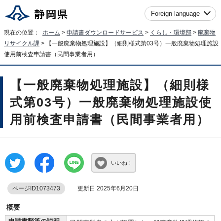
Foreign language
現在の位置：
ホーム
>
申請書ダウンロードサービス
>
くらし・環境部
>
廃棄物
リサイクル課
> 【一般廃棄物処理施設】（細則様式第03号）一般廃棄物処理施設
使用前検査申請書（民間事業者用）
【一般廃棄物処理施設】（細則様
式第03号）一般廃棄物処理施設使
用前検査申請書（民間事業者用）
いいね！
ページID1073473
更新日 2025年6月20日
概要