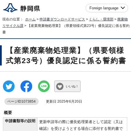
Foreign language
現在の位置：
ホーム
>
申請書ダウンロードサービス
>
くらし・環境部
>
廃棄物
リサイクル課
> 【産業廃棄物処理業】（県要領様式第23号）優良認定に係る誓約
書
【産業廃棄物処理業】（県要領様
式第23号）優良認定に係る誓約書
いいね！
ページID1073854
更新日 2025年6月20日
概要
申請書類等の説明
更新申請等の際に優良処理業者として認定（又は
確認）を受けようとする場合に添付する誓約書で