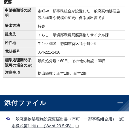
概要
申請書類等の説
市町や一部事務組合が設置した一般廃棄物処理施
明
設の構造や規模の変更に係る届出書です。
提出方法
持参
提出先
くらし・環境部環境局廃棄物リサイクル課
所在地
〒420-8601 静岡市葵区追手町9-6
電話番号
054-221-2426
標準処理期間(許
最終処分場：60日、その他の施設：30日
認可の場合のみ)
注意事項
提出部数：正本1部、副本2部
添付ファイル
一般廃棄物処理施設変更届出書（市町・一部事務組合用）（細
則様式第11号） （Word 23.5KB）