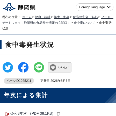
Foreign language
現在の位置：
ホーム
>
健康・福祉
>
衛生・薬事
>
食品の安全・安心
>
フード・
ゲートウェイ（静岡県の食品安全情報の玄関口）
>
食中毒について
> 食中毒発生
状況
食中毒発生状況
いいね！
ページID1025211
更新日 2026年8月6日
年次による集計
令和8年次 （PDF 36.1KB）