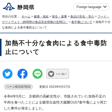
Foreign language
現在の位置：
ホーム
>
健康・福祉
>
衛生・薬事
>
食品の安全・安心
>
フード・
ゲートウェイ（静岡県の食品安全情報の玄関口）
>
食中毒について
> 加熱不十分
な食肉による食中毒防止について
加熱不十分な食肉による食中毒防
止について
いいね！
ページID1047833
更新日 2023年9月27日
令和4年9月に、京都府の高齢女性が、市販されていた加熱不足の
牛肉を食べたことによる腸管出血性大腸菌O157食中毒により死亡
した事件が発生しました。