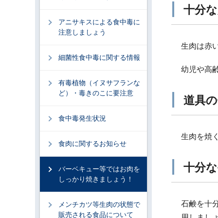
十分な
アニサキスによる食中毒に
注意しましょう
生肉は赤
細菌性食中毒に関する情報
幼児や高
有毒植物（イヌサフランな
ど）・毒きのこに要注意
道具の
食中毒発生状況
生肉を焼
食肉に関するお知らせ
十分な
バーベキュー等ではお肉を
しっかり焼きましょう！
石鹸を十
メンチカツ等生肉の状態で
販売される食品について
用しまし