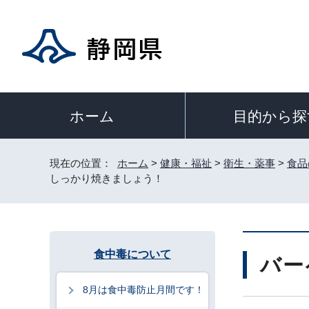
目的から探
ホーム
現在の位置：
ホーム
>
健康・福祉
>
衛生・薬事
>
食品
しっかり焼きましょう！
食中毒について
バー
8月は食中毒防止月間です！