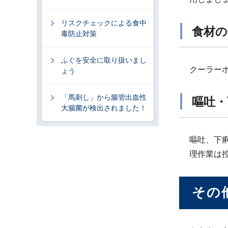
リスクチェックによる食中
食材の
毒防止対策
ふぐを安全に取り扱いまし
クーラー
ょう
「馬刺し」から腸管出血性
嘔吐・
大腸菌が検出されました！
嘔吐、下
理作業は
その