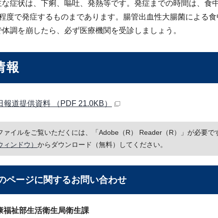
主な症状は、下痢、嘔吐、発熱等です。発症までの時間は、食
間程度で発症するものまであります。腸管出血性大腸菌による食
で体調を崩したら、必ず医療機関を受診しましょう。
情報
日報道提供資料 （PDF 21.0KB）
Fファイルをご覧いただくには、「Adobe（R） Reader（R）」が必
ウィンドウ）
からダウンロード（無料）してください。
のページに関する
お問い合わせ
康福祉部生活衛生局衛生課