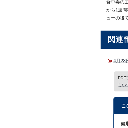
食中毒の
から1週
ューの後
関連
4月28
PD
しい
こ
健