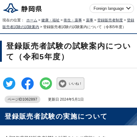
Foreign language
現在の位置：
ホーム
>
健康・福祉
>
衛生・薬事
>
薬事
>
登録販売者制度
>
登録
販売者試験の試験案内
> 登録販売者試験の試験案内について（令和5年度）
登録販売者試験の試験案内につい
て（令和5年度）
いいね！
ページID1062897
更新日 2024年5月1日
登録販売者試験の実施について