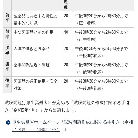
題
数
前
医薬品に共通する特性と
20
午後0時30分から2時30分まで
半
基本的な知識
（正午着席）
前
主な医薬品とその作用
40
午後0時30分から2時30分まで
半
（正午着席）
後
人体の働きと医薬品
20
午後3時30分から5時30分まで
半
（午後3時着席）
後
薬事関係法規・制度
20
午後3時30分から5時30分まで
半
（午後3時着席）
後
医薬品の適正使用・安全
20
午後3時30分から5時30分まで
半
対策
（午後3時着席）
試験問題は厚生労働大臣が定める「試験問題の作成に関する手引
き（令和5年4月）」から出題します。
厚生労働省ホームページ「試験問題作成に関する手引き（令和
5年4月）」
（外部リンク）