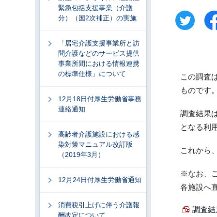
緊急包括支援事業（介護
分）（国2次補正）の実施
「居宅介護支援事業所と訪
問介護などのサービス提供
事業所間における情報連携
の標準仕様」について
この調査は
ものです
12月18日付厚生労働省事務
連絡通知
調査結果
となる利
高齢者介護施設における感
染対策マニュアル改訂版
これから
（2019年3月）
※なお、
12月24日付厚生労働省通知
各施設へ
消費税引上げに伴う介護報
調査結果
酬改定について