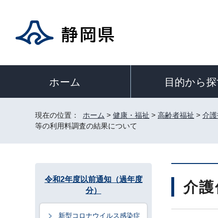
目的から探
ホーム
現在の位置：
ホーム
>
健康・福祉
>
高齢者福祉
>
介護
等の利用料調査の結果について
令和2年度以前通知（過年度
介護
分）
新型コロナウイルス感染症