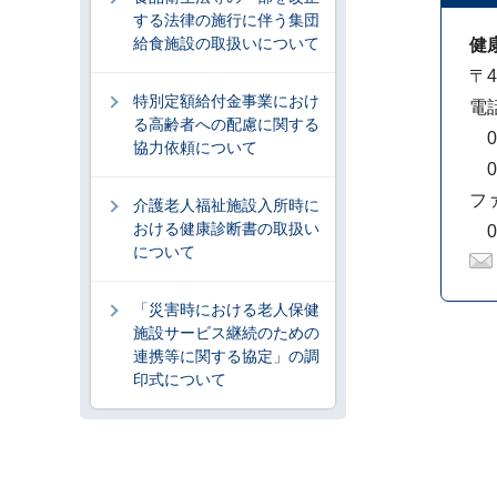
する法律の施行に伴う集団
給食施設の取扱いについて
健
〒4
特別定額給付金事業におけ
電
る高齢者への配慮に関する
05
協力依頼について
05
フ
介護老人福祉施設入所時に
おける健康診断書の取扱い
05
について
「災害時における老人保健
施設サービス継続のための
連携等に関する協定」の調
印式について