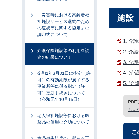
「災害時における高齢者福
施設
祉施設サービス継続のため
の連携等に関する協定」の
調印式について
1. 介
介護保険施設等の利用料調
2. 介
査の結果について
3. 介
4. (
令和2年3月31日に指定（許
可）の有効期限が満了する
5. (
事業所等に係る指定（許
可）更新手続きについて
（令和元年10月15日）
PD
しい
老人福祉施設等における医
薬品の使用の介助について
こ
食品衛生法等の一部を改正