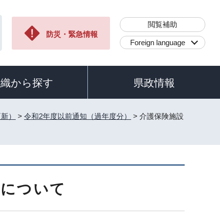
閲覧補助
防災・緊急情報
Foreign language
組織から探す
県政情報
更新）
>
令和2年度以前通知（過年度分）
> 介護保険施設
果について