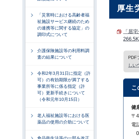
厚生
「災害時における高齢者福
祉施設サービス継続のため
の連携等に関する協定」の
「居宅
調印式について
266.5
介護保険施設等の利用料調
査の結果について
PD
しい
令和2年3月31日に指定（許
可）の有効期限が満了する
事業所等に係る指定（許
こ
可）更新手続きについて
（令和元年10月15日）
健
老人福祉施設等における医
〒4
薬品の使用の介助について
電
05
食品衛生法等の一部を改正