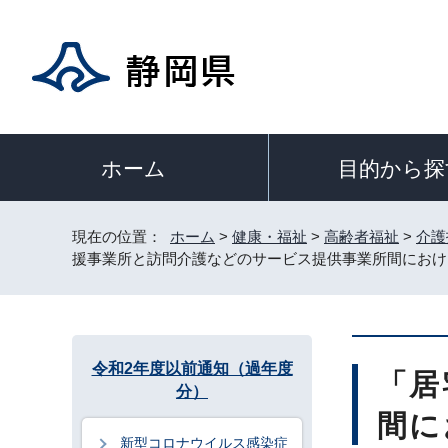
目的から探
ホーム
現在の位置：
ホーム
>
健康・福祉
>
高齢者福祉
>
介護
援事業所と訪問介護などのサービス提供事業所間におけ
令和2年度以前通知（過年度
「居
分）
間に
新型コロナウイルス感染症