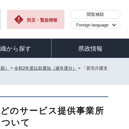
閲覧補助
防災・緊急情報
Foreign language
組織から探す
県政情報
更新）
>
令和2年度以前通知（過年度分）
> 「居宅介護支
などのサービス提供事業所
について