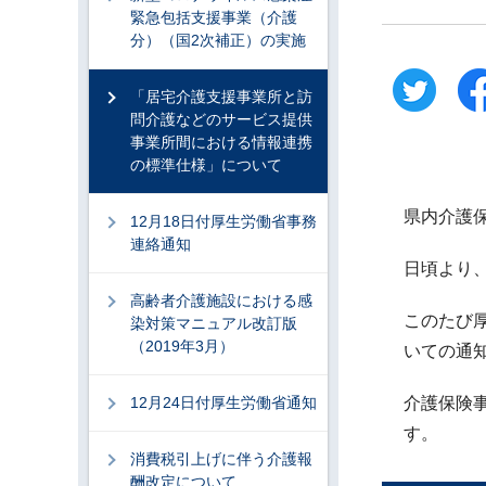
緊急包括支援事業（介護
分）（国2次補正）の実施
「居宅介護支援事業所と訪
問介護などのサービス提供
事業所間における情報連携
の標準仕様」について
県内介護
12月18日付厚生労働省事務
連絡通知
日頃より
高齢者介護施設における感
このたび
染対策マニュアル改訂版
（2019年3月）
いての通
12月24日付厚生労働省通知
介護保険
す。
消費税引上げに伴う介護報
酬改定について