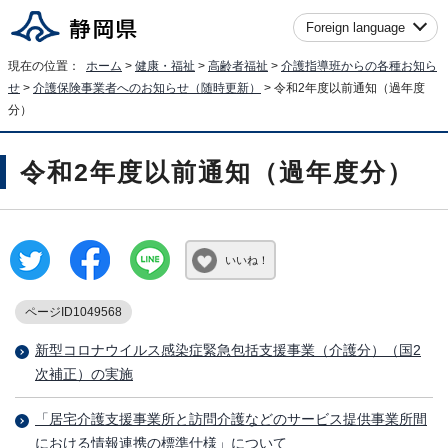
Foreign language
現在の位置：
ホーム
>
健康・福祉
>
高齢者福祉
>
介護指導班からの各種お知ら
せ
>
介護保険事業者へのお知らせ（随時更新）
> 令和2年度以前通知（過年度
分）
令和2年度以前通知（過年度分）
いいね！
ページID1049568
新型コロナウイルス感染症緊急包括支援事業（介護分）（国2
次補正）の実施
「居宅介護支援事業所と訪問介護などのサービス提供事業所間
における情報連携の標準仕様」について