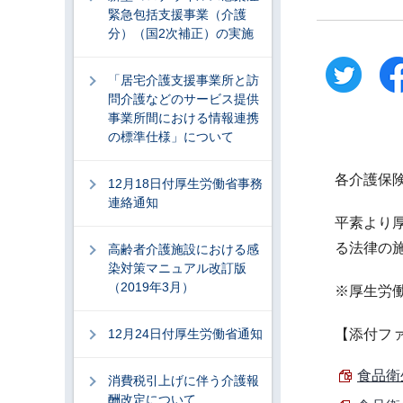
緊急包括支援事業（介護
分）（国2次補正）の実施
「居宅介護支援事業所と訪
問介護などのサービス提供
事業所間における情報連携
の標準仕様」について
各介護保
12月18日付厚生労働省事務
連絡通知
平素より
る法律の
高齢者介護施設における感
染対策マニュアル改訂版
（2019年3月）
※厚生労
12月24日付厚生労働省通知
【添付フ
食品衛
消費税引上げに伴う介護報
酬改定について