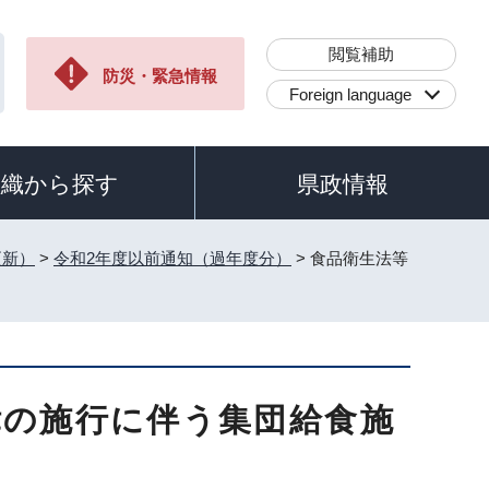
閲覧補助
防災・緊急情報
Foreign language
組織から探す
県政情報
更新）
>
令和2年度以前通知（過年度分）
> 食品衛生法等
律の施行に伴う集団給食施