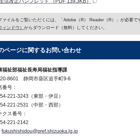
法改正パンフレット （PDF 139.3KB）
Fファイルをご覧いただくには、「Adobe（R） Reader（R）」が必
ウィンドウ）
からダウンロード（無料）してください。
のページに関する
お問い合わせ
康福祉部福祉長寿局福祉指導課
20-8601 静岡市葵区追手町9-6
話番号：
4-221-3243（東部・伊豆）
4-221-2531（中部・西部）
ァクス番号：
4-221-2142
fukushishidou@pref.shizuoka.lg.jp