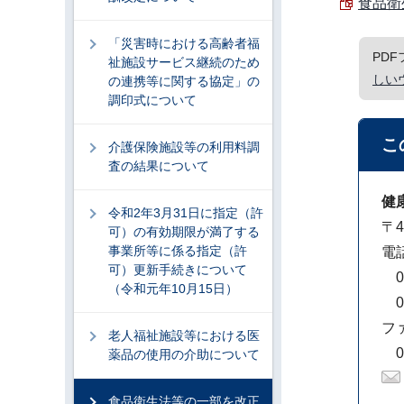
食品衛生
「災害時における高齢者福
PD
祉施設サービス継続のため
しい
の連携等に関する協定」の
調印式について
こ
介護保険施設等の利用料調
査の結果について
健
令和2年3月31日に指定（許
〒4
可）の有効期限が満了する
事業所等に係る指定（許
電
可）更新手続きについて
05
（令和元年10月15日）
05
フ
老人福祉施設等における医
05
薬品の使用の介助について
食品衛生法等の一部を改正