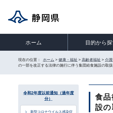
目的から探
ホーム
現在の位置：
ホーム
>
健康・福祉
>
高齢者福祉
>
介護
の一部を改正する法律の施行に伴う集団給食施設の取扱
令和2年度以前通知（過年度
食品
分）
設の
新型コロナウイルス感染症