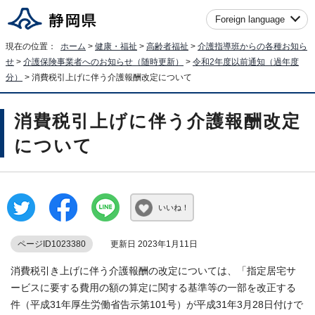
Foreign language
現在の位置：
ホーム
>
健康・福祉
>
高齢者福祉
>
介護指導班からの各種お知ら
せ
>
介護保険事業者へのお知らせ（随時更新）
>
令和2年度以前通知（過年度
分）
> 消費税引上げに伴う介護報酬改定について
消費税引上げに伴う介護報酬改定
について
いいね！
ページID1023380
更新日 2023年1月11日
消費税引き上げに伴う介護報酬の改定については、「指定居宅サ
ービスに要する費用の額の算定に関する基準等の一部を改正する
件（平成31年厚生労働省告示第101号）が平成31年3月28日付けで