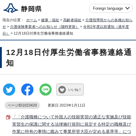
Foreign language
現在の位置：
ホーム
>
健康・福祉
>
高齢者福祉
>
介護指導班からの各種お知ら
せ
>
介護保険事業者へのお知らせ（随時更新）
>
令和2年度以前通知（過年度
分）
> 12月18日付厚生労働省事務連絡通知
12月18日付厚生労働省事務連絡通
知
いいね！
ページID1023420
更新日 2023年1月11日
「「介護職種について外国人の技能実習の適正な実施及び技能
実習生の保護に関する法律施行規則に規定する特定の職種及び
作業に特有の事情に鑑みて事業所管大臣が定める基準等」につ