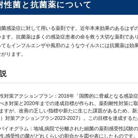
耐性菌と抗菌薬について
細菌感染症に対して用いる薬剤です。近年本来効果のあるはず
います。抗菌薬は多くの感染症患者の命を救う大切な薬剤であ
ってもインフルエンザや風邪のようなウイルスには抗菌薬は効
ながります。
説
性対策アクションプラン：2016年「国際的に脅威となる感染
べき対策と2020年までの達成目標が作られ、薬剤耐性対策に
ますが、改善の乏しい指標や新たに生じた課題があるため、新
R）対策アクションプラン2023-2027）。この目標を達成す
バイオグラム：地域,病院で分離された細菌の薬剤感受性試験の
性,感受性の菌がどれくらいの割合かを図や表にしたものです