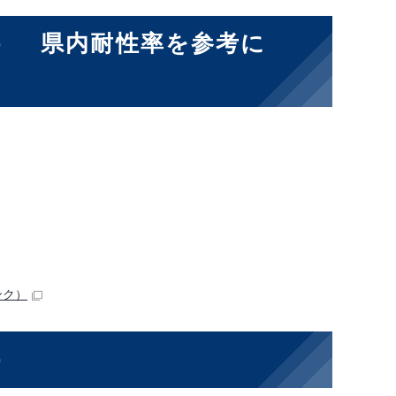
） 県内耐性率を参考に
ンク）
）