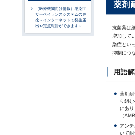
薬剤
（医療機関向け情報）感染症
サーベイランスシステムの更
改～インターネットで発生届
出や定点報告ができます～
抗菌薬は
増加して
染症とい
抑制につ
用語解
薬剤耐
り組む
にあり
（AM
アンチ
いて耐