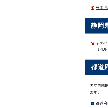
外来で
静岡
全国健
（PDF 
都道
国立国際
ます。
都道府