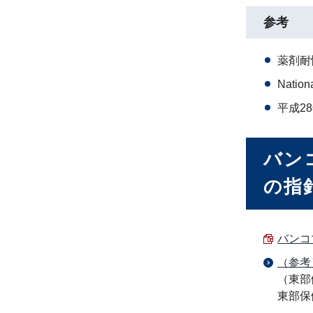
参考
薬剤耐
Nationa
平成2
バン
の指
バンコ
（参考
（東部
東部保