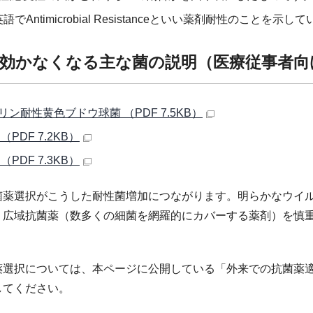
英語で
Antimicrobial Resistance
といい薬剤耐性のことを示して
効かなくなる主な菌の説明（医療従事者向
リン耐性黄色ブドウ球菌 （PDF 7.5KB）
（PDF 7.2KB）
（PDF 7.3KB）
菌薬選択がこうした耐性菌増加につながります。明らかなウイ
、広域抗菌薬（数多くの細菌を網羅的にカバーする薬剤）を慎
薬選択については、本ページに公開している「外来での抗菌薬
してください。