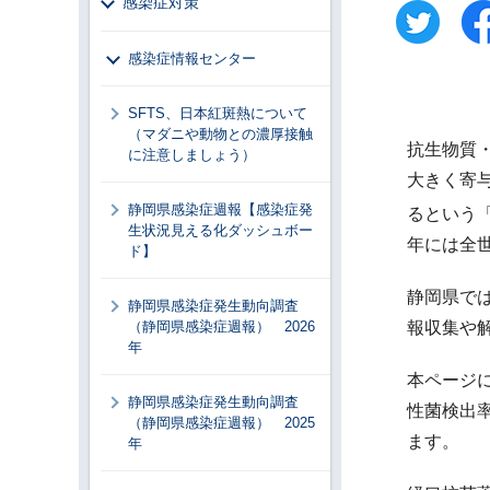
感染症対策
感染症情報センター
SFTS、日本紅斑熱について
（マダニや動物との濃厚接触
抗生物質
に注意しましょう）
大きく寄
静岡県感染症週報【感染症発
るという
生状況見える化ダッシュボー
年には全世
ド】
静岡県で
静岡県感染症発生動向調査
（静岡県感染症週報） 2026
報収集や
年
本ページ
静岡県感染症発生動向調査
性菌検出
（静岡県感染症週報） 2025
ます。
年