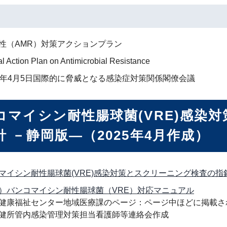
性（AMR）対策アクションプラン
l Action Plan on Antimicrobial Resistance
8年4月5日国際的に脅威となる感染症対策関係閣僚会議
コマイシン耐性腸球菌(VRE)感染
針 －静岡版―（2025年4月作成）
マイシン耐性腸球菌(VRE)感染対策とスクリーニング検査の指針 －
）バンコマイシン耐性腸球菌（VRE）対応マニュアル
健康福祉センター地域医療課のページ：ページ中ほどに掲載さ
健所管内感染管理対策担当看護師等連絡会作成