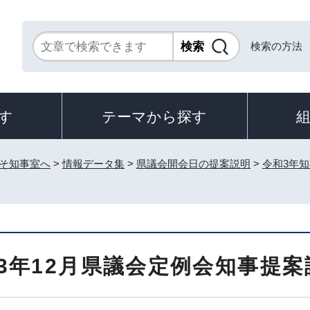
検索の方法
す
テーマから探す
そ知事室へ
>
情報データ集
>
県議会開会日の提案説明
>
令和3年
3年12月県議会定例会知事提案