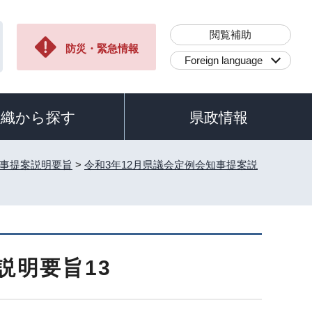
閲覧補助
防災・緊急情報
Foreign language
組織から探す
県政情報
知事提案説明要旨
>
令和3年12月県議会定例会知事提案説
説明要旨13