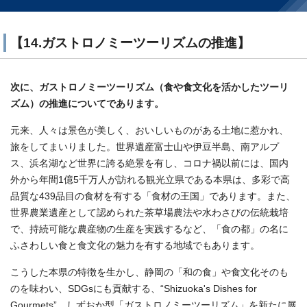
【14.ガストロノミーツーリズムの推進】
次に、ガストロノミーツーリズム（食や食文化を活かしたツーリ
ズム）の推進についてであります。
元来、人々は景色が美しく、おいしいものがある土地に惹かれ、
旅をしてまいりました。世界遺産富士山や伊豆半島、南アルプ
ス、浜名湖など世界に誇る絶景を有し、コロナ禍以前には、国内
外から年間1億5千万人が訪れる観光立県である本県は、多彩で高
品質な439品目の食材を有する「食材の王国」であります。また、
世界農業遺産として認められた茶草場農法や水わさびの伝統栽培
で、持続可能な農産物の生産を実践するなど、「食の都」の名に
ふさわしい食と食文化の魅力を有する地域でもあります。
こうした本県の特徴を生かし、静岡の「和の食」や食文化そのも
のを味わい、SDGsにも貢献する、“Shizuoka's Dishes for
Gourmets”、しずおか型「ガストロノミーツーリズム」を新たに展