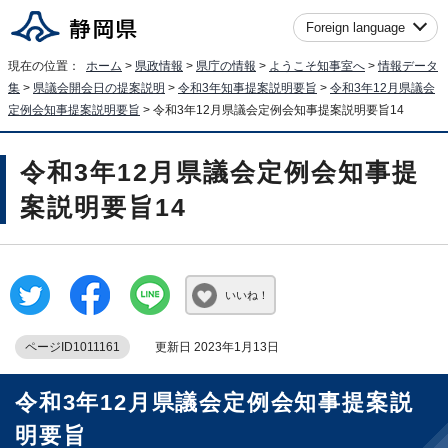
Foreign language
現在の位置：
ホーム
>
県政情報
>
県庁の情報
>
ようこそ知事室へ
>
情報データ
集
>
県議会開会日の提案説明
>
令和3年知事提案説明要旨
>
令和3年12月県議会
定例会知事提案説明要旨
> 令和3年12月県議会定例会知事提案説明要旨14
令和3年12月県議会定例会知事提
案説明要旨14
いいね！
ページID1011161
更新日 2023年1月13日
令和3年12月県議会定例会知事提案説
明要旨