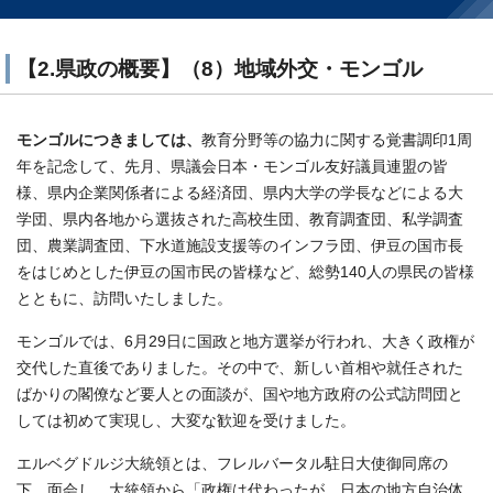
【2.県政の概要】（8）地域外交・モンゴル
モンゴルにつきましては、
教育分野等の協力に関する覚書調印1周
年を記念して、先月、県議会日本・モンゴル友好議員連盟の皆
様、県内企業関係者による経済団、県内大学の学長などによる大
学団、県内各地から選抜された高校生団、教育調査団、私学調査
団、農業調査団、下水道施設支援等のインフラ団、伊豆の国市長
をはじめとした伊豆の国市民の皆様など、総勢140人の県民の皆様
とともに、訪問いたしました。
モンゴルでは、6月29日に国政と地方選挙が行われ、大きく政権が
交代した直後でありました。その中で、新しい首相や就任された
ばかりの閣僚など要人との面談が、国や地方政府の公式訪問団と
しては初めて実現し、大変な歓迎を受けました。
エルベグドルジ大統領とは、フレルバータル駐日大使御同席の
下、面会し、大統領から「政権は代わったが、日本の地方自治体