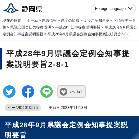
Foreign language
現在の位置：
ホーム
>
県政情報
>
県庁の情報
>
ようこそ知事室へ
>
情報データ
集
>
県議会開会日の提案説明
>
平成28年知事提案説明要旨
>
平成28年9月県議会
定例会知事提案説明要旨
> 平成28年9月県議会定例会知事提案説明要旨2-8-1
平成28年9月県議会定例会知事提
案説明要旨2-8-1
いいね！
ページID1010575
更新日 2023年1月13日
平成28年9月県議会定例会知事提案説
明要旨