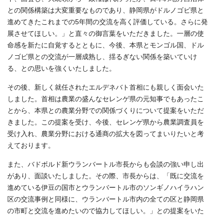
との関係構築は大変重要なものであり、静岡県がドルノゴビ県と
進めてきたこれまでの5年間の交流を高く評価している。さらに発
展させてほしい。」と直々の御言葉をいただきました。一層の使
命感を新たに自覚するとともに、今後、本県とモンゴル国、ドル
ノゴビ県との交流が一層成熟し、揺るぎない関係を築いていけ
る、との思いを強くいたしました。
その後、新しく就任されたエルデネバト首相にも親しく面会いた
しました。首相は農業の盛んなセレンゲ県の元知事でもあったこ
とから、本県との農業分野での関係づくりについて提案をいただ
きました。この提案を受け、今後、セレンゲ県から農業調査員を
受け入れ、農業分野における通商の拡大を図ってまいりたいと考
えております。
また、バドボルド新ウランバートル市長からも会談の強い申し出
があり、面談いたしました。その際、市長からは、「既に交流を
進めている伊豆の国市とウランバートル市のソンギノハイラハン
区の交流事例と同様に、ウランバートル市内の全ての区と静岡県
の市町と交流を進めたいので協力してほしい。」との提案をいた