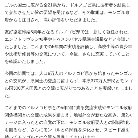
ゴルの国土に広がる全21県から、ドルノゴビ県に技術者を結集し
て参加させたい旨の要望を受けるなど、その取組は、モンゴル政
府からも注目され、高い評価をいただきました。
友好協定締結5周年となるドルノゴビ県では、新しく就任された、
エンフトゥヴシン知事やトゥメンバヤル県議会議長などと会談い
たしました。これまでの5年間の実績を評価し、高校生等の青少年
や技術研修員等の交流について、今後、さらに充実していくこと
を確認いたしました。
今回の訪問では、人口6万人のドルノゴビ県から始まったモンゴル
との交流が、県同士の交流に留まらず、本県370万人県民とモンゴ
ル国300万人国民との交流に広がりつつあることを実感いたしまし
た。
これまでのドルノゴビ県との5年間に渡る交流実績やモンゴル政府
関係機関との交流の成果を踏まえ、地域外交が新たな高み、第2ス
テージに入ったとの自覚の下に、モンゴル政府要人との関係強化
を図るなど、さらにモンゴルとの関係を深化させ、スピード感を
持ってモンゴルとの交流を促進してまいります。