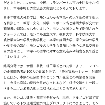
だきました。このため、今後、ウランバートル市の全区長をお招
きし、本県市町との交流会の実施などを考えております。
青少年交流の分野では、モンゴルから本県への大学生の留学拡大
を目指して、教育・文化・科学・スポーツ省と静岡大学が交わす
確認書の調印に立ち会いました。モンゴル国立大学で開催された
フォーラムでは、モンゴル国立大学、教育大学、科学技術大学、
農牧業大学の学長や副学長と、本県の静岡大学、県立大学の学長
や副学長のほか、モンゴルの大学生も参加した熱心な意見交換を
目の当りにし、本県への留学に対する意気込みや熱意を肌で感じ
てまいりました。
経済分野では、食糧・農牧・軽工業省との共催により、モンゴル
の企業関係者約100人の参加を得て、「静岡貿易セミナー」を開催
したほか、本県の経済団体等とモンゴル企業との商談会を開催
し、今後も商談の継続合意がなされるなど、経済交流から一段レ
ベルを上げた通商の拡大に取り組んだところであります。
また、モンゴル建設・都市開発省から、現在、ドルノゴビ県で実
施している下水道運営能力向上プロジェクトにつきまして、モン