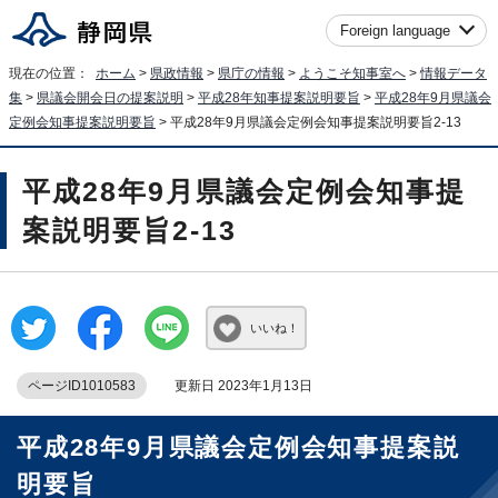
Foreign language
現在の位置：
ホーム
>
県政情報
>
県庁の情報
>
ようこそ知事室へ
>
情報データ
集
>
県議会開会日の提案説明
>
平成28年知事提案説明要旨
>
平成28年9月県議会
定例会知事提案説明要旨
> 平成28年9月県議会定例会知事提案説明要旨2-13
平成28年9月県議会定例会知事提
案説明要旨2-13
いいね！
ページID1010583
更新日 2023年1月13日
平成28年9月県議会定例会知事提案説
明要旨