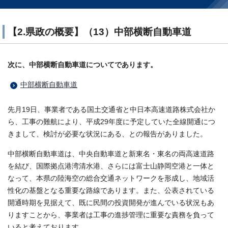
【2.県政の概要】（13）中部横断自動車道
次に、中部横断自動車道についてであります。
中部横断自動車道
先月19日、事業者である国土交通省と中日本高速道路株式会社か
ら、工事の難航により、平成29年度に予定していた全線開通につ
きまして、検討が必要な状況にある、との報告がありました。
中部横断自動車道は、中央自動車道と新東名・東名の両高速道路
を結び、国際拠点港湾清水港、さらには富士山静岡空港と一体と
なって、本県の陸海空の総合交通ネットワークを形成し、地域活
性化の基盤となる重要な路線であります。また、公表されている
開通時期を見据えて、既に民間の投資開発が進んでいる状況もあ
りますことから、事業者は工事の進捗管理に重要な責務を負って
いると考えております。